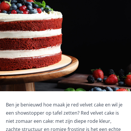
Ben je benieuwd hoe maak je red velvet cake en wil je
een showstopper op tafel zetten? Red velvet cake is
niet zomaar een cake: met zijn diepe rode kleur,
zachte structuur en romige frosting is het een echte