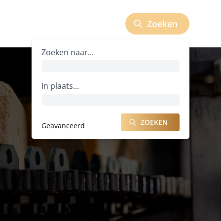
Zoeken
Zoeken naar bedrijven
Zoeken naar...
In plaats...
ZOEKEN
Geavanceerd
ZOEKEN NAAR BEDRIJVEN