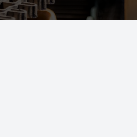
Bakker Oostende
Bakker Antwerpen
Algemene voorwaarden
|
Privacy