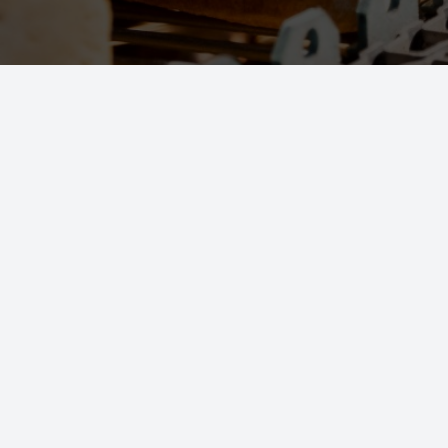
Direct naar:
Bakker Leuven
Bakker Mechelen
es