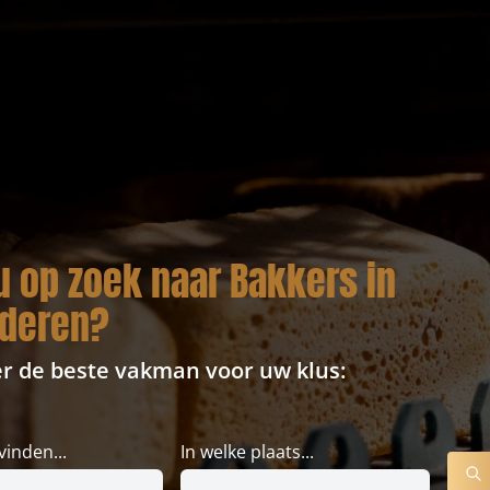
u op zoek naar Bakkers in
nderen?
er de beste vakman voor uw klus:
vinden...
In welke plaats...
ZO