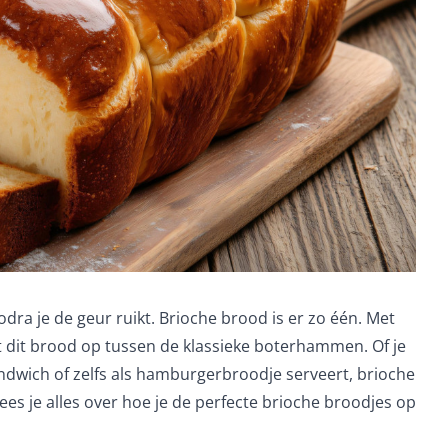
odra je de geur ruikt. Brioche brood is er zo één. Met
lt dit brood op tussen de klassieke boterhammen. Of je
sandwich of zelfs als hamburgerbroodje serveert, brioche
 lees je alles over hoe je de perfecte brioche broodjes op