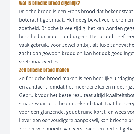
Wat is brioche brood eigenlijk?
Brioche brood is een Frans brood dat bekendstaat o
boterachtige smaak. Het deeg bevat veel eieren en 
zoetheid. Brioche is veelzijdig: het kan worden gege
brioche bun voor hamburgers. Het brood heeft een
vaak gebruikt voor zowel ontbijt als luxe sandwiches
zacht dan gewoon brood en kan het ook goed ing
veel smaakverlies.
Zelf brioche brood maken
Zelf brioche brood maken is een heerlijke uitdagin
en aandacht, omdat het meerdere keren moet rijze
Gebruik voor het beste resultaat altijd kwaliteitsbo
smaak waar brioche om bekendstaat. Laat het deeg r
voor een glanzende, goudbruine korst, en wees voo
liever een eenvoudigere aanpak wil, kan brioche b
zonder veel moeite van vers, zacht en perfect geb